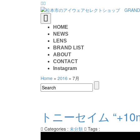
Toggle
navigation
HOME
NEWS
LENS
BRAND LIST
ABOUT
CONTACT
Instagram
Home
»
2016
»
7月
Search
for:
トニーセイム “+10mi
Categories :
未分類
Tags :