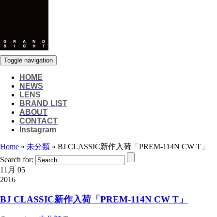
Toggle navigation
HOME
NEWS
LENS
BRAND LIST
ABOUT
CONTACT
Instagram
Home
»
未分類
»
BJ CLASSIC新作入荷「PREM-114N CW T」
Search for:
11月 05
2016
BJ CLASSIC新作入荷「PREM-114N CW T」